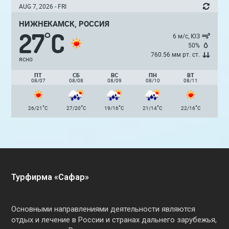
AUG 7, 2026 - FRI
НИЖНЕКАМСК, РОССИЯ
27
C
°
6 м/с, ЮЗ
50%
760.56 мм рт. ст.
ясно
ПТ
СБ
ВС
ПН
ВТ
08/07
08/08
08/09
08/10
08/11
°
°
°
°
°
26/21
C
27/20
C
19/16
C
21/14
C
22/16
C
Турфирма «Сафар»
Основными направлениями деятельности являются
отдых и лечение в России и странах дальнего зарубежья,